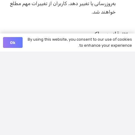
به‌روزرسانی یا تغییر دهد. کاربران از تغییرات مهم مطلع
خواهند شد.
۱۳. قانون حاکم:
By using this website, you consent to our use of cookies
Ok
to enhance your experience.
این شرایط تحت قوانین کانادا، بدون توجه به اصول
تعارض قوانین، حاکم خواهند بود.
از اینکه LanGeek را به عنوان همراه یادگیری زبان خود
انتخاب کرده‌اید، متشکریم. امیدواریم تجربه یادگیری پرباری با
ما داشته باشید!
تماس با ما: اگر سوال یا نگرانی دارید، لطفاً با ما تماس بگیرید:
از طریق ایمیل:
info@langeek.co